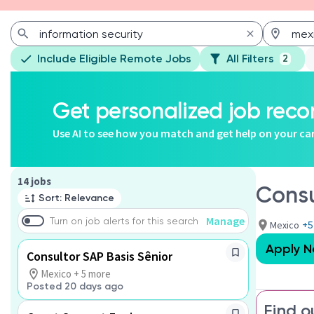
Include Eligible Remote Jobs
All Filters
2
Get personalized job re
Use AI to see how you match and get help on your ca
Page 1 of 2
14 jobs
Consu
Sort: Relevance
Manage
Turn on job alerts for this search
Mexico
+5
Apply 
Consultor SAP Basis Sênior
Mexico + 5 more
Posted 20 days ago
Find o