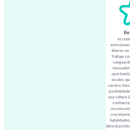
Be
Accede
emocionant
líderes en
Trabaja co
vanguardi
innovado
oportunid
locales qu
carrera. Des
posibilidade
una cultura 
confianza
reconocimi
crecimiento
habilidade
laboral posit