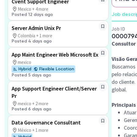
Cvent Support Engineer
Mexico + 4 more
Job descri
Posted 12 days ago
Server Admin Unix Pr
Job ID
000079
Colombia + 1 more
Posted 4 days ago
Consultor 
App Maint Engineer Web Microsoft Ex
Visão Gera
mexico
Buscamos u
Hybrid
Flexible Location
pelo relac
Posted 5 days ago
do cliente
App Support Engineer Client/Server
global.
Pr
mexico + 2 more
Principais
Posted 6 days ago
Atuar
Geren
Data Governance Consultant
Coord
México + 1 more
Garan
Hybrid