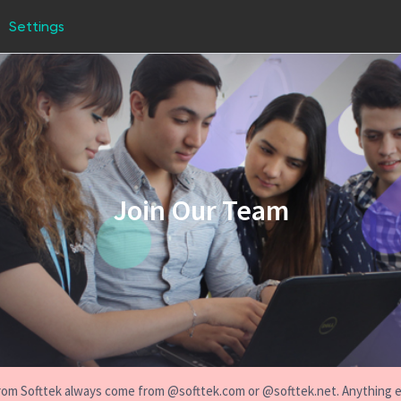
Settings
Join Our Team
s from Softtek always come from @softtek.com or @softtek.net. Anything 