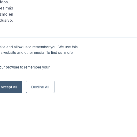
idos.
ones más
ismo en
clusivo.
bsite and allow us to remember you. We use this
Cloud Admin AWS Pr
is website and other media. To find out more
México + 1 more
 your browser to remember your
Posted 24 days ago
Hi, are you looking for a job?
Accept All
Decline All
Search Jobs
Ask a question