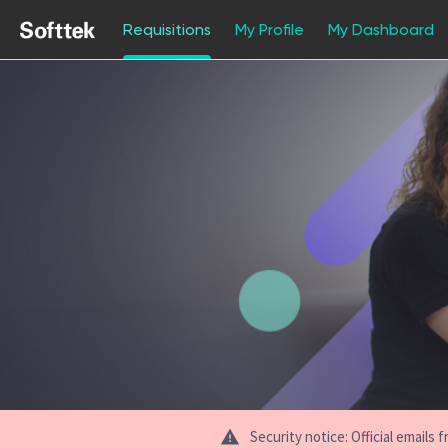
Requisitions
My Profile
My Dashboard
Jobs
Security notice: Official email