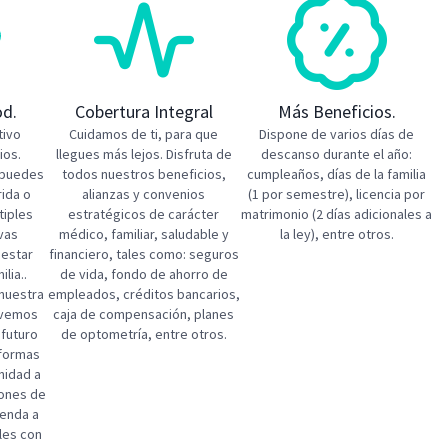
od.
Cobertura Integral
Más Beneficios.
tivo
Cuidamos de ti, para que
Dispone de varios días de
os​.
llegues más lejos. Disfruta de
descanso durante el año:
 puedes
todos nuestros beneficios,
cumpleaños, días de la familia
rida o
alianzas y convenios
(1 por semestre), licencia por
tiples
estratégicos de carácter
matrimonio (2 días adicionales a
ivas
médico, familiar, saludable y
la ley), entre otros.
nestar
financiero, tales como: seguros
lia..​
de vida, fondo de ahorro de
 nuestra
empleados, créditos bancarios,
ovemos
caja de compensación, planes
 futuro
de optometría, entre otros.
 formas
nidad a
iones de
ienda a
les con