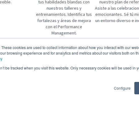
lexible.
tus habilidades blandas con
nuestro plan de refer
nuestros talleres y
Asiste a las celebraci
entrenamientos. Identifica tus
emocionantes. Sé tú m
fortalezas y áreas de mejora
un entorno diverso e in
con el Performance
Management.
 jobs
. These cookies are used to collect information about how you interact with our we
s Consultant Senior
SAP Cloud ALM Lead
our browsing experience and for analytics and metrics about our visitors both on th
cy
Posted 6 days ago
 + 1 more
on’t be tracked when you visit this website. Only necessary cookies will be used in
days ago
Configure