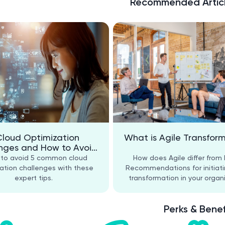
Recommended Articl
Cloud Optimization
What is Agile Transfor
nges and How to Avoid
Them
 to avoid 5 common cloud
How does Agile differ from
ation challenges with these
Recommendations for initiati
expert tips.
transformation in your organi
Perks & Benef