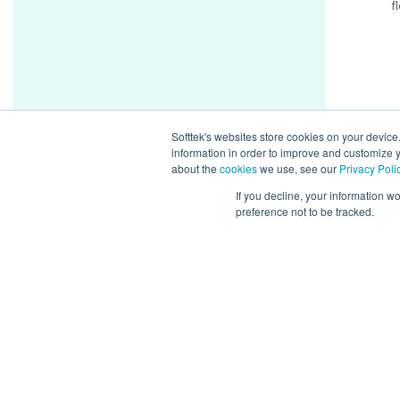
f
Similar
Softtek's websites store cookies on your device
SAP Basi
information in order to improve and customize y
about the
cookies
we use, see our
Privacy Poli
Mexico
If you decline, your information w
Hybrid
preference not to be tracked.
Posted 4 