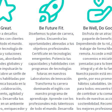
 Great.
Be Future Fit.
Be Well, Do Go
 a desafíos
Diseñemos tu plan de carrera,
Disfruta de un atrac
es con clientes
juntos. Encuentra las
paquete de benefici
 todo el mundo.
oportunidades alineadas a tus
Dependiendo de tu rol,
n tecnología de
objetivos profesionales.
trabajar de forma híb
a y soluciones
Certifícate en tecnologías
remota. Accede a múl
ras, abordando
emergentes. Potencia tus
convenios e iniciat
ades globales y
capacidades y habilidades con
pensadas para tu bie
e impulsarán tu
programas de tecnologías
integral y el de tu fami
cubre un sinfín de
futuras en nuestros
Nuestra pasión está en
s habilitadas por
Laboratorios de Innovación.
gente, por eso prom
única basada en la
Transforma tu carrera
hábitos saludables.​ Un
, colaboración,
dominando el inglés con
para todos: encuentra
ento, agilidad y
nuestro programa de
de contribuir a tu comu
.​ Desarrolla tus
aprendizaje. Aprende con los
través de nuestras acc
s en un ambiente
profesionales más talentosos
sostenibilidad. Recom
ivo, enriquecedor y
de todo el mundo. Desarrolla
los mejores profesiona