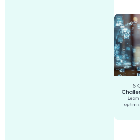
5 
Challe
Learn
optimiz