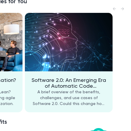
es for You
mation?
Software 2.0: An Emerging Era
of Automatic Code
Generation
 Lean?
A brief overview of the benefits,
ng agile
challenges, and use cases of
zation.
Software 2.0. Could this change how
software developers work?
its