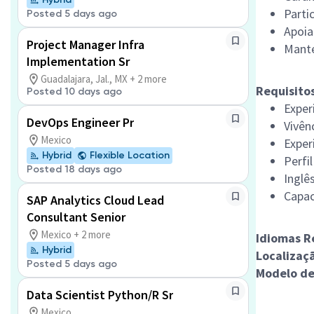
Parti
Posted 5 days ago
Apoia
Project Manager Infra
Mante
Implementation Sr
Guadalajara, Jal., MX + 2 more
Requisitos
Posted 10 days ago
Exper
DevOps Engineer Pr
Vivên
Mexico
Exper
Hybrid
Flexible Location
Perfi
Posted 18 days ago
Inglê
Capac
SAP Analytics Cloud Lead
Consultant Senior
Mexico + 2 more
Idiomas R
Hybrid
Localizaç
Posted 5 days ago
Modelo de
Data Scientist Python/R Sr
Mexico