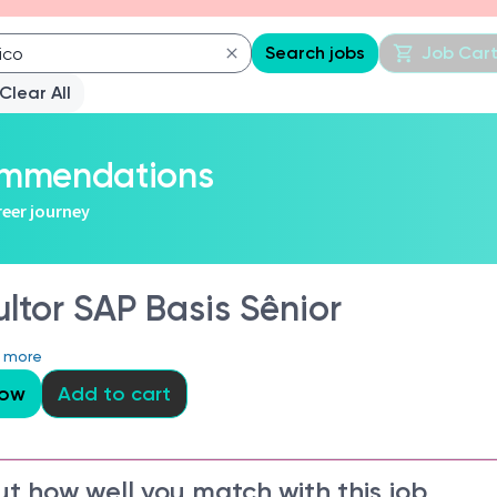
Search jobs
Job Car
Clear All
commendations
reer journey
ltor SAP Basis Sênior
 more
Now
Add to cart
ut how well you match with this job