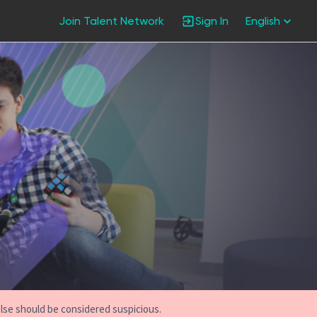
Join Talent Network
Sign In
English
else should be considered suspicious.