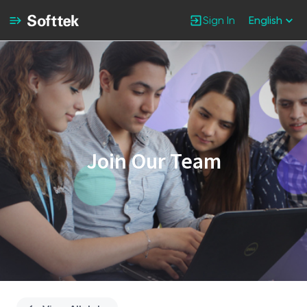
Sign In
English
Single
Position
Join Our Team