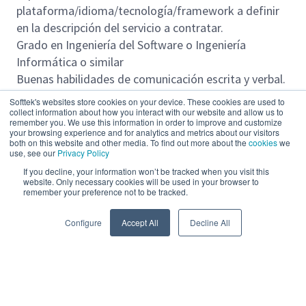
plataforma/idioma/tecnología/framework a definir
en la descripción del servicio a contratar.
Grado en Ingeniería del Software o Ingeniería
Informática o similar
Buenas habilidades de comunicación escrita y verbal.
Capacidad para trabajar en un entorno colaborativo y
Softtek's websites store cookies on your device. These cookies are used to
con equipos globales.
collect information about how you interact with our website and allow us to
remember you. We use this information in order to improve and customize
Capacidad para analizar críticamente y centrarse en
your browsing experience and for analytics and metrics about our visitors
both on this website and other media. To find out more about the
cookies
we
la resolución de problemas.
use, see our
Privacy Policy
Compromiso con la calidad de las entregas
If you decline, your information won’t be tracked when you visit this
Conocimiento del mercado de Energía y Servicios
website. Only necessary cookies will be used in your browser to
remember your preference not to be tracked.
Públicos y GDPR (valorado);
Read more
Conocimientos de metodología Agile, JIRA y
Configure
Accept All
Decline All
herramientas Confluence (valorado)
Experiencia en proyectos (valorada)
Conocimiento de idiomas (escrito y oral): inglés
(obligatorio), portugués (valorado), español
Powered by
eightfold.ai #WhatsNextForYou
(valorado)