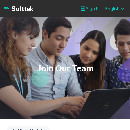
Sign In
English
Single
Position
Join Our Team