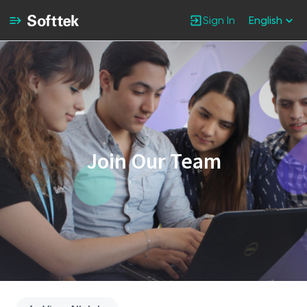
Sign In
English
Single
Position
Join Our Team