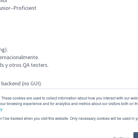
nior
unior–Proficient
ng).
ternacionalmente.
s y otros QA testers.
 backend (no GUI).
te y otro QA en el equipo.
. These cookies are used to collect information about how you interact with our we
our browsing experience and for analytics and metrics about our visitors both on th
embros en India y Panamá.
cy
. hora de Panamá.
on’t be tracked when you visit this website. Only necessary cookies will be used in