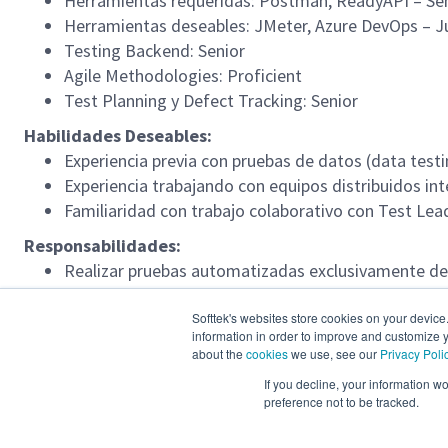
Herramientas requeridas: Postman, ReadyAPI – Se
Herramientas deseables: JMeter, Azure DevOps – J
Testing Backend: Senior
Agile Methodologies: Proficient
Test Planning y Defect Tracking: Senior
Habilidades Deseables:
Experiencia previa con pruebas de datos (data testi
Experiencia trabajando con equipos distribuidos in
Familiaridad con trabajo colaborativo con Test Lead
Responsabilidades:
Realizar pruebas automatizadas exclusivamente de
Crear test plan, test cases y registrar defectos.
Colaborar estrechamente con un Test Lead del clien
Softtek's websites store cookies on your device
information in order to improve and customize y
Participar en equipo de trabajo distribuido con mi
about the
cookies
we use, see our
Privacy Poli
Cumplir con horario laboral de 8:00 a.m. a 5:00 p.m
If you decline, your information w
preference not to be tracked.
Idioma Requerido:
Inglés Avanzado (80–95%)
Locación:
Colombia – Remoto