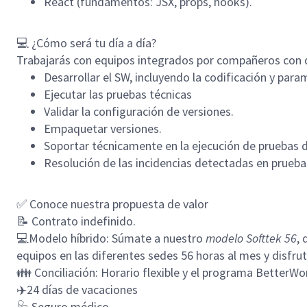
React (fundamentos: JSX, props, hooks).
💻
¿Cómo será tu día a día?
Trabajarás con equipos integrados por compañeros con di
Desarrollar el SW, incluyendo la codificación y par
Ejecutar las pruebas técnicas
Validar la configuración de versiones.
Empaquetar versiones.
Soportar técnicamente en la ejecución de pruebas 
Resolución de las incidencias detectadas en prueba
✅
Conoce nuestra propuesta de valor
📝 Contrato indefinido.
💻Modelo híbrido:
Súmate a nuestro
modelo Softtek 56
,
equipos en las diferentes sedes 56 horas al mes y disfrut
👪
Conciliación:
Horario flexible y el programa BetterWor
✈️
24 días de vacaciones
🩺
Seguro médico