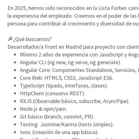
En 2025, hemos sido reconocidos en la Lista Forbes como
la experiencia del empleado. Creemos en el poder de las h
persona para contribuir al crecimiento y diversidad de
🔎
¿Qué buscamos?
Desarrollador/a Front en Madrid para proyecto con client
Mínimo 2 años de experiencia con JavaScript y Angu
Angular CLI (ng new, ng serve, ng generate).
Angular Core: Componentes Standalone, Servicios, D
Core Web: HTML5, CSS3, JavaScript ES6.
TypeScript (tipado, interfaces, clases).
HttpClient (consumo REST).
RXJS (Observable básico, subscribe, AsyncPipe).
Node.js & npm/yarn.
Git básico (branch, commit, PR).
Testing: Jasmine/Karma (tests simples).
Ionic (creación de una app básica).