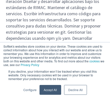
iteración Diseñar y desarrollar aplicaciones bajo los
estándares de RIMAC. Mantener el catálogo de
servicios. Escribir infraestructura como código para
soportar los servicios desarrollados. Ser soporte
consultivo para dudas técnicas. Dominar y proponer
estrategias para versionar en git. Gestionar las
dependencias usando npm y/o yarn. Desarrollar
pruebas unitarias. Realizar revisión de código e
Softtek's websites store cookies on your device. These cookies are used to
integrar cambios en git. Documentar las aplicaciones
collect information about how you interact with our website and allow us to
remember you. We use this information in order to improve and customize
bajo los estándares de RIMAC. Liderar el equipo de
your browsing experience and for analytics and metrics about our visitors
both on this website and other media. To find out more about the
cookies
we
desarrollo, tener comunicación efectiva y habilidades
use, see our
Privacy Policy
de negociación y persuasión. " "Experiencia de 5 años
If you decline, your information won’t be tracked when you visit this
desarrollando en la especialidad Competencia
website. Only necessary cookies will be used in your browser to
remember your preference not to be tracked.
técnica avanzado en Ingeniería de Sistemas,
Read more
Software, Informática o afines, desarrollo de
Configure
Accept All
Decline All
aplicaciones Backend. Competencia técnica de OOP,
patrones de diseño de software, buenas prácticas de
desarrollo y puede diseñar una aplicación por sí solo