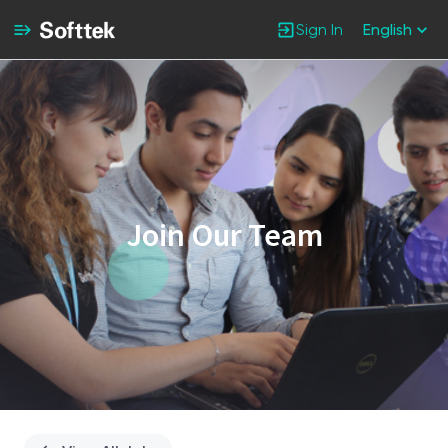
Sign In
English
Single
Position
Join Our Team