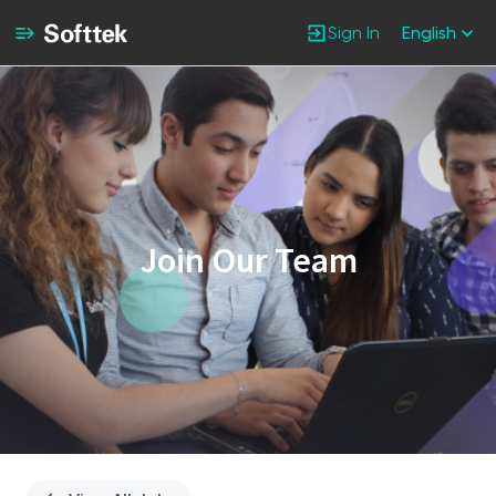
Sign In
English
Single
Position
Join Our Team