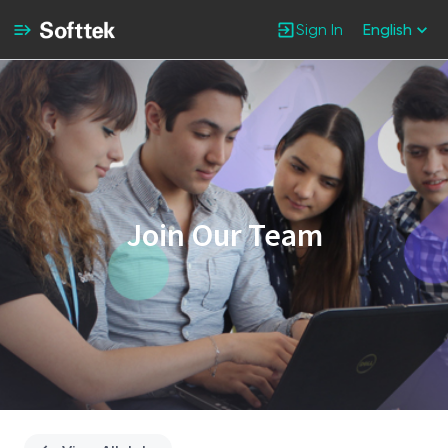
Sign In
English
Single
Position
Join Our Team