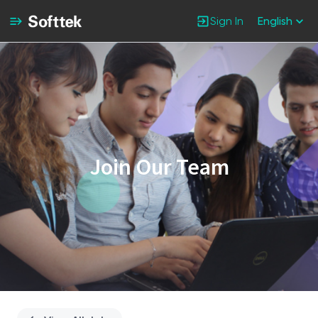
Sign In
English
Single
Position
Join Our Team