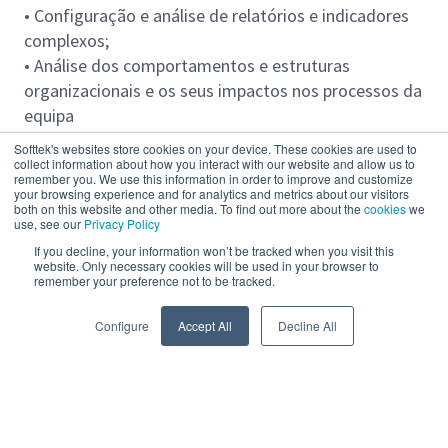
• Configuração e análise de relatórios e indicadores
complexos;
• Análise dos comportamentos e estruturas
organizacionais e os seus impactos nos processos da
equipa
Softtek's websites store cookies on your device. These cookies are used to
Responsabilidades:
collect information about how you interact with our website and allow us to
remember you. We use this information in order to improve and customize
• Todos os entregáveis expectáveis para o nível
your browsing experience and for analytics and metrics about our visitors
both on this website and other media. To find out more about the
cookies
we
anterior;
use, see our
Privacy Policy
• Configuração e análise de relatórios e indicadores
If you decline, your information won’t be tracked when you visit this
complexos;
website. Only necessary cookies will be used in your browser to
remember your preference not to be tracked.
• Análise dos comportamentos e estruturas
Read more
organizacionais e os seus impactos nos processos da
Configure
Accept All
Decline All
equipa
Idiomas requeridos:
• Inglés avanzado
Powered by
eightfold.ai #WhatsNextForYou