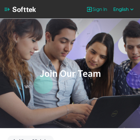
Sign In
English
Single
Position
Join Our Team