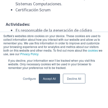
Sistemas Computaciones.
Certificación Scrum
Actividades:
Es responsable de la generación de código
necesario para cumplir con las especificaciones
Softtek's websites store cookies on your device. These cookies are used to
collect information about how you interact with our website and allow us to
técnicas de la solución.
remember you. We use this information in order to improve and customize
your browsing experience and for analytics and metrics about our visitors
Colabora en definiciones arquitectónicas
both on this website and other media. To find out more about the
cookies
we
Resuelve problemas técnicos, analizando
use, see our
Privacy Policy
posibles soluciones mediante el uso de
If you decline, your information won’t be tracked when you visit this
website. Only necessary cookies will be used in your browser to
procesos estandarizados.
remember your preference not to be tracked.
Read more
Interpretación de documentación de análisis,
diagramas de flujos de datos, diseño de
Configure
Accept All
Decline All
modelos de entidad relación y herramientas de
documentación.
Amplio conocimiento de patrones de software
empresarial.
Powered by
eightfold.ai #WhatsNextForYou