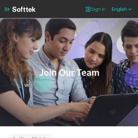
Sign In
English
Single
Position
Join Our Team