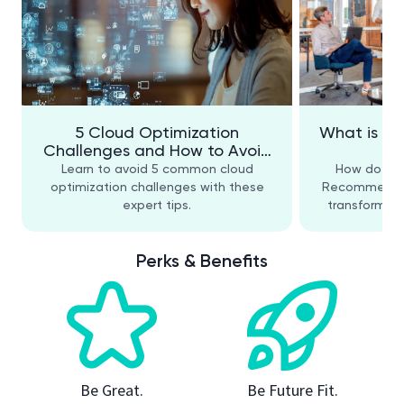
5 Cloud Optimization
What is Ag
Challenges and How to Avoid
Them
Learn to avoid 5 common cloud
How does Ag
optimization challenges with these
Recommendatio
expert tips.
transformati
Perks & Benefits
Be Great.
Be Future Fit.