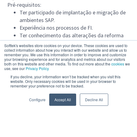
Pré-requisitos:
Ter participado de implantação e migração de
ambientes SAP.
Experiência nos processos de FI.
Ter conhecimento das alterações da reforma
tributária no Brasil
Softtek's websites store cookies on your device. These cookies are used to
Experiência nos sub-módulos de FI:
collect information about how you interact with our website and allow us to
remember you. We use this information in order to improve and customize
GL/AP/AR/TR/AA.
your browsing experience and for analytics and metrics about our visitors
both on this website and other media. To find out more about the
cookies
we
Conhecer de localização em FI.
use, see our
Privacy Policy
Experiência em especificação funcional, teste e
If you decline, your information won’t be tracked when you visit this
homologação de desenvolvimentos e
website. Only necessary cookies will be used in your browser to
remember your preference not to be tracked.
interfaces com outros sistemas.
Read more
Configure
Accept All
Decline All
Powered by
eightfold.ai #WhatsNextForYou