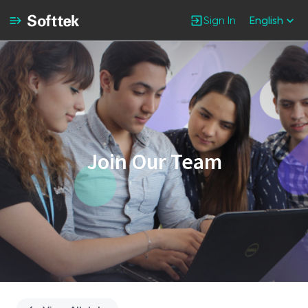
Sign In
English
Single
Position
Join Our Team