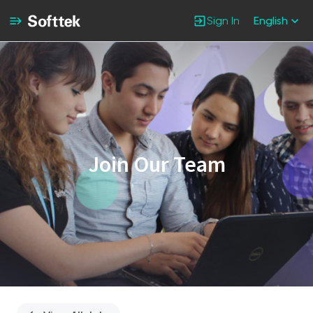
Sign In
English
Single
Position
Join Our Team