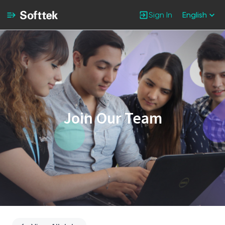
Sign In
English
Single
Position
Join Our Team