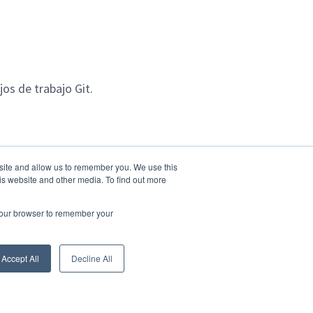
os de trabajo Git.
bsite and allow us to remember you. We use this
is website and other media. To find out more
 your browser to remember your
Accept All
Decline All