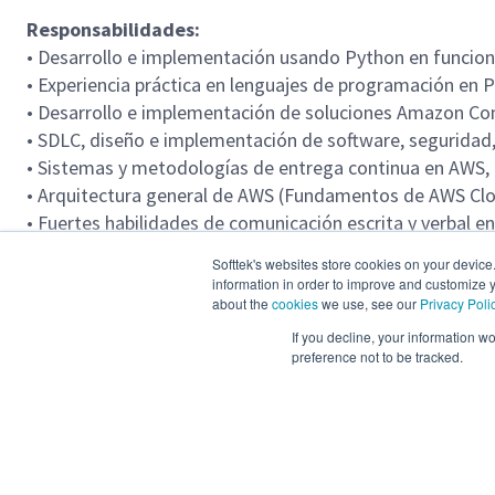
Responsabilidades:
• Desarrollo e implementación usando Python en funci
• Experiencia práctica en lenguajes de programación en Py
• Desarrollo e implementación de soluciones Amazon Co
• SDLC, diseño e implementación de software, seguridad, 
• Sistemas y metodologías de entrega continua en AWS, 
• Arquitectura general de AWS (Fundamentos de AWS Clo
• Fuertes habilidades de comunicación escrita y verbal en
Softtek's websites store cookies on your device
Idiomas requeridos
information in order to improve and customize y
• Inglés nivel alto
about the
cookies
we use, see our
Privacy Poli
If you decline, your information w
preference not to be tracked.
Locación
España