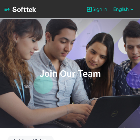
Sign In
English
Single
Position
Join Our Team