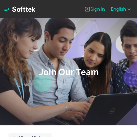
Sign In
English
Single
Position
Join Our Team