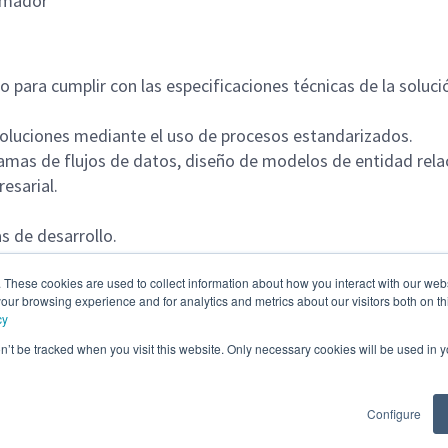
amador
 para cumplir con las especificaciones técnicas de la soluci
soluciones mediante el uso de procesos estandarizados.
ramas de flujos de datos, diseño de modelos de entidad rel
esarial.
s de desarrollo.
pletas y correctas.
nentes a partir de las especificaciones técnicas
. These cookies are used to collect information about how you interact with our we
our browsing experience and for analytics and metrics about our visitors both on th
cy
on’t be tracked when you visit this website. Only necessary cookies will be used in
Configure