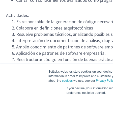
Contar con conocimientos avanzados como progr
Actividades:
Es responsable de la generación de código necesario
Colabora en definiciones arquitectónicas
Resuelve problemas técnicos, analizando posibles 
Interpretación de documentación de análisis, diag
Amplio conocimiento de patrones de software empr
Aplicación de patrones de software empresarial.
Reestructurar código en función de buenas práctica
Validar que las especificaciones técnicas estén com
Diseñar, codificar y probar unitariamente los compo
Softtek's websites store cookies on your device
information in order to improve and customize y
about the
cookies
we use, see our
Privacy Poli
Horario:
lunes a viernes - tiempo completo
If you decline, your information w
preference not to be tracked.
Modalidad:
presencial en CDMX (Reforma)