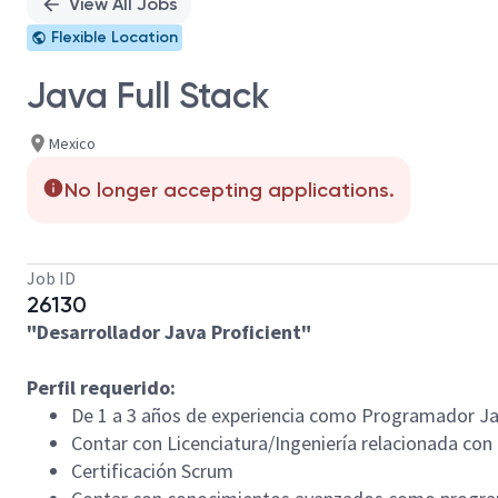
View All Jobs
Flexible Location
Java Full Stack
Mexico
No longer accepting applications.
Job ID
26130
"Desarrollador Java Proficient"
Perfil requerido:
De 1 a 3 años de experiencia como Programador Ja
Contar con Licenciatura/Ingeniería relacionada con
Certificación Scrum