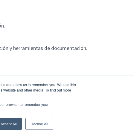
ón.
ación y herramientas de documentación.
bsite and allow us to remember you. We use this
is website and other media. To find out more
 your browser to remember your
Accept All
Decline All