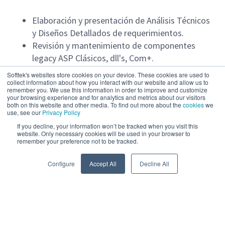
Elaboración y presentación de Análisis Técnicos
y Diseños Detallados de requerimientos.
Revisión y mantenimiento de componentes
legacy ASP Clásicos, dll's, Com+.
Realizar pruebas unitarias y documentarlas.
Softtek's websites store cookies on your device. These cookies are used to
Configuraciones sobre IIS en ambientes previos.
collect information about how you interact with our website and allow us to
remember you. We use this information in order to improve and customize
your browsing experience and for analytics and metrics about our visitors
both on this website and other media. To find out more about the
cookies
we
Requisitos Técnicos:
use, see our
Privacy Policy
If you decline, your information won’t be tracked when you visit this
website. Only necessary cookies will be used in your browser to
Experiencia en ASP.NET Core (Razor Pages).
remember your preference not to be tracked.
Read more
Manejo de PageModel.
Binding de datos (Model Binding).
Configure
Accept All
Decline All
Manejo de layouts y partials.
Conocimiento de inyección de
dependencias(DI).
Manejo básico de autenticación/autorización.
Powered by
eightfold.ai #WhatsNextForYou