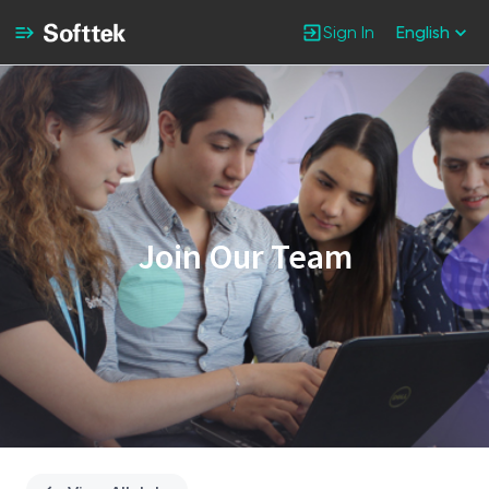
Sign In
English
Single
Position
Join Our Team