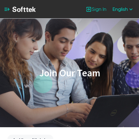
Sign In
English
Single
Position
Join Our Team